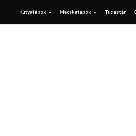
Kutyatápok
Macskatápok
Tudástár
G