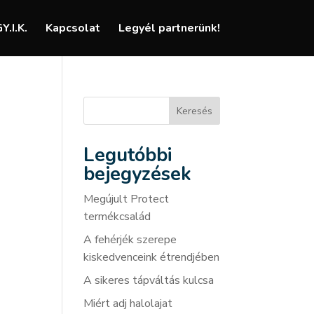
Y.I.K.
Kapcsolat
Legyél partnerünk!
Keresés
Legutóbbi
bejegyzések
Megújult Protect
termékcsalád
A fehérjék szerepe
kiskedvenceink étrendjében
A sikeres tápváltás kulcsa
Miért adj halolajat