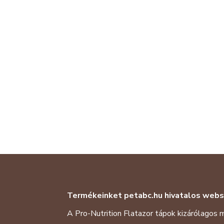
Termékeinke
t
petabc.hu
hivatalos web
A Pro-Nutrition Flatazor tápok kizárólagos 