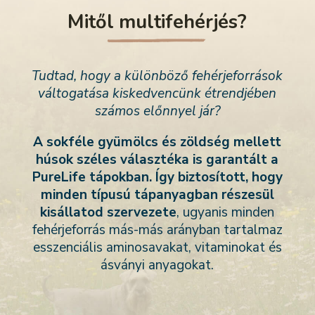
Mitől multifehérjés?
Tudtad, hogy a különböző fehérjeforrások
váltogatása kiskedvencünk étrendjében
számos előnnyel jár?
A sokféle gyümölcs és zöldség mellett
húsok széles választéka is garantált a
PureLife tápokban. Így biztosított, hogy
minden típusú tápanyagban részesül
kisállatod szervezete
, ugyanis mi
nden
fehérjeforrás más-más arányban tartalmaz
esszenciális aminosavakat, vitaminokat és
ásványi anyagokat.