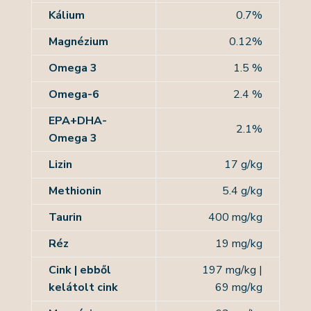
Kálium
0.7%
Magnézium
0.12%
Omega 3
1.5 %
Omega-6
2.4 %
EPA+DHA-
2.1%
Omega 3
Lizin
17 g/kg
Methionin
5.4 g/kg
Taurin
400 mg/kg
Réz
19 mg/kg
Cink | ebből
197 mg/kg
|
kelátolt cink
69
mg/kg