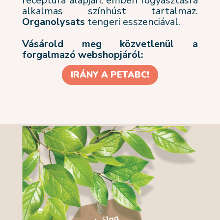
receptúra alapján, emberi fogyasztásra
alkalmas színhúst tartalmaz.
Organolysats
tengeri esszenciával.
Vásárold meg közvetlenül a
forgalmazó webshopjáról:
IRÁNY A PETABC!