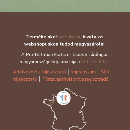
Termékeinket
petabc.hu
hivatalos
webshopunkon tudod megvásárolni.
A Pro-Nutrition Flatazor tápok kizárólagos
magyarországi forgalmazója a
Vet-Profil Kft
.
Adatkezelési tájékoztató
│
Impresszum
│
Süti
tájékoztató
│
Törzsvásárlói kártya regisztráció