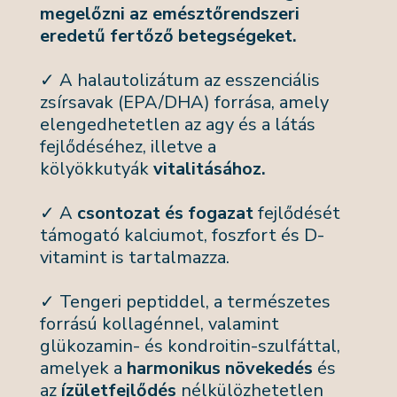
megelőzni az emésztőrendszeri
eredetű fertőző betegségeket.
✓ A halautolizátum az esszenciális
zsírsavak (EPA/DHA) forrása, amely
elengedhetetlen az agy és a látás
fejlődéséhez, illetve a
kölyökkutyák
vitalitásához.
✓ A
csontozat és fogazat
fejlődését
támogató kalciumot, foszfort és D-
vitamint is tartalmazza.
✓ Tengeri peptiddel, a természetes
forrású kollagénnel, valamint
glükozamin- és kondroitin-szulfáttal,
amelyek a
harmonikus növekedés
és
az
ízületfejlődés
nélkülözhetetlen