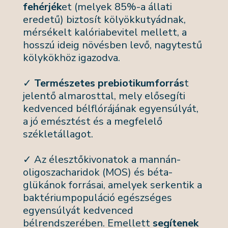
fehérjék
et (melyek 85%-a állati
eredetű) biztosít kölyökkutyádnak,
mérsékelt kalóriabevitel mellett, a
hosszú ideig növésben levő, nagytestű
kölykökhöz igazodva.
✓
Természetes prebiotikumforrás
t
jelentő almarosttal, mely elősegíti
kedvenced bélflórájának egyensúlyát,
a jó emésztést és a megfelelő
székletállagot.
✓ Az élesztőkivonatok a mannán-
oligoszacharidok (MOS) és béta-
glükánok forrásai, amelyek serkentik a
baktériumpopuláció egészséges
egyensúlyát kedvenced
bélrendszerében. Emellett
segítenek