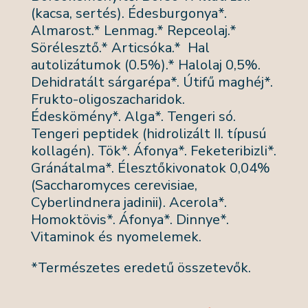
(kacsa, sertés). Édesburgonya*.
Almarost.* Lenmag.* Repceolaj.*
Sörélesztő.* Articsóka.* Hal
autolizátumok (0.5%).* Halolaj 0,5%.
Dehidratált sárgarépa*. Útifű maghéj*.
Frukto-oligoszacharidok.
Édeskömény*. Alga*. Tengeri só.
Tengeri peptidek (hidrolizált II. típusú
kollagén). Tök*. Áfonya*. Feketeribizli*.
Gránátalma*. Élesztőkivonatok 0,04%
(Saccharomyces cerevisiae,
Cyberlindnera jadinii). Acerola*.
Homoktövis*. Áfonya*. Dinnye*.
Vitaminok és nyomelemek.
*Természetes eredetű összetevők.