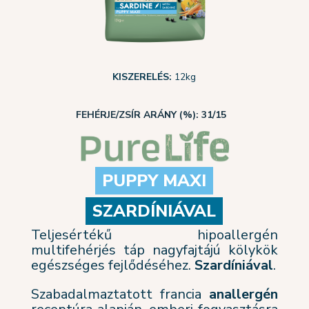
KISZERELÉS:
12
kg
FEHÉRJE/ZSÍR ARÁNY (%): 31/15
PUPPY MAXI
SZARDÍNIÁVAL
Teljesértékű hipoallergén
multifehérjés táp nagyfajtájú kölykök
egészséges fejlődéséhez.
S
zardíniával
.
Szabadalmaztatott francia
anallergén