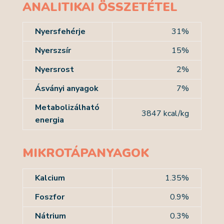
ANALITIKAI ÖSSZETÉTEL
Nyersfehérje
31%
Nyerszsír
15%
Nyersrost
2%
Ásványi anyagok
7%
Metabolizálható
3847 kcal/kg
energia
MIKROTÁPANYAGOK
Kalcium
1.35%
Foszfor
0.9%
Nátrium
0.3%