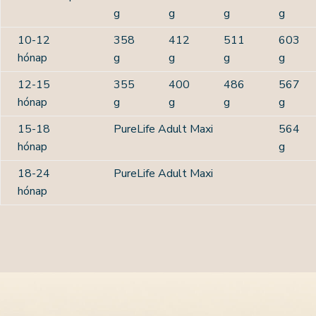
g
g
g
g
10-12
358
412
511
603
hónap
g
g
g
g
12-15
355
400
486
567
hónap
g
g
g
g
15-18
PureLife Adult Maxi
564
hónap
g
18-24
PureLife Adult Maxi
hónap