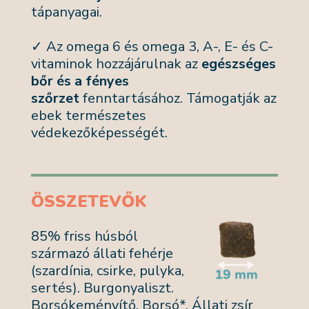
tápanyagai.
✓ Az omega 6 és omega 3, A-, E- és C-
vitaminok hozzájárulnak az
egészséges
bőr és a fényes
szőrzet
fenntartásához. Támogatják az
ebek természetes
védekezőképességét.
ÖSSZETEVŐK
85% friss húsból
származó állati fehérje
(szardínia, csirke, pulyka,
sertés). Burgonyaliszt.
Borsókeményítő. Borsó*. Állati zsír