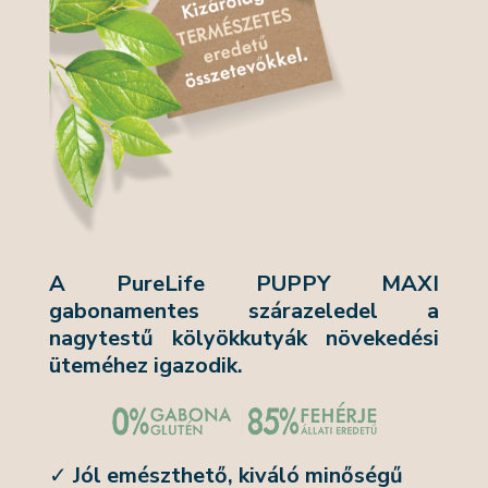
A PureLife PUPPY MAXI
gabonamentes szárazeledel a
nagytestű kölyökkutyák növekedési
üteméhez igazodik.
✓
Jól emészthető, kiváló minőségű