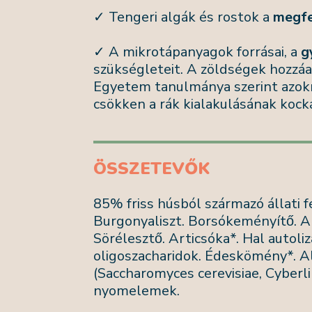
✓ Tengeri algák és rostok a
megfe
✓ A mikrotápanyagok forrásai, a
g
szükségleteit. A zöldségek hozzá
Egyetem tanulmánya szerint azokn
csökken a rák kialakulásának kock
ÖSSZETEVŐK
85% friss húsból származó állati fe
Burgonyaliszt. Borsókeményítő. A
Sörélesztő. Articsóka*. Hal autol
oligoszacharidok. Édeskömény*. Alg
(Saccharomyces cerevisiae, Cyberli
nyomelemek.