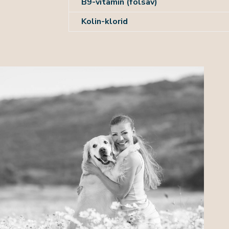
B9-vitamin (folsav)
Kolin-klorid