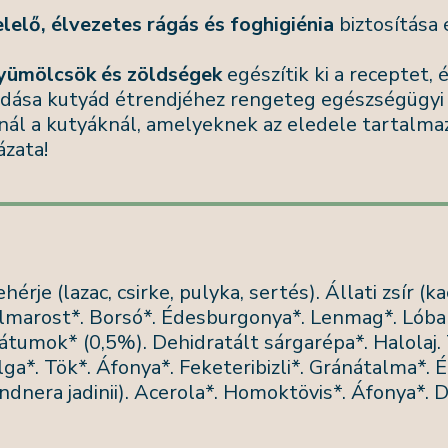
lelő, élvezetes rágás és foghigiénia
biztosítása
yümölcsök és zöldségek
egészítik ki a receptet, 
adása kutyád étrendjéhez rengeteg egészségügyi e
ál a kutyáknál, amelyeknek az eledele tartalm
ázata!
hérje (lazac, csirke, pulyka, sertés).
Állati zsír (k
lmarost*. Borsó*. Édesburgonya*. Lenmag*. Lóbab
izátumok* (0,5%). Dehidratált sárgarépa*. Halolaj.
a*. Tök*. Áfonya*. Feketeribizli*. Gránátalma*. É
ndnera jadinii). Acerola*. Homoktövis*. Áfonya*. 