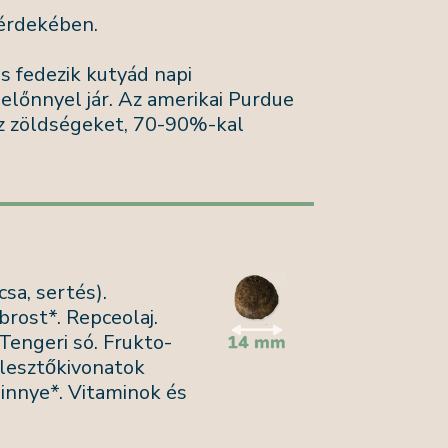
 érdekében.
és fedezik kutyád napi
lőnnyel jár. Az amerikai Purdue
az zöldségeket, 70-90%-kal
acsa, sertés).
rost*. Repceolaj.
 Tengeri só. Frukto-
lesztőkivonatok
Dinnye*. Vitaminok és