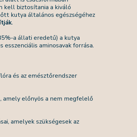
kell biztosítania a kiváló
őtt kutya általános egészségéhez
tjá
k
.
85%-a állati eredetű) a kutya
esszenciális aminosavak forrása.
flóra és az emésztőrendszer
, amely előnyös a nem megfelelő
ásai, amelyek szükségesek az