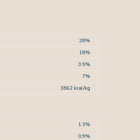
28%
18%
3.5%
7%
3862 kcal/kg
1.3%
0.9%