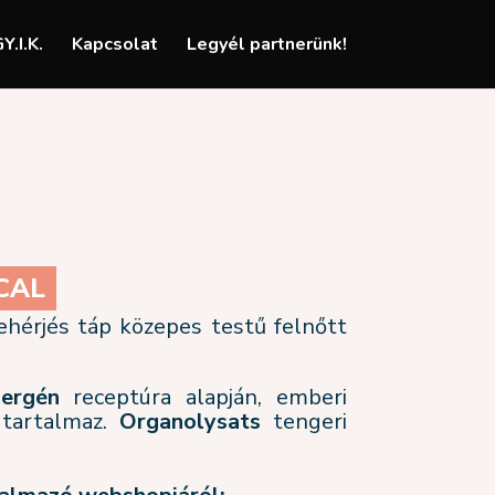
Y.I.K.
Kapcsolat
Legyél partnerünk!
CAL
ehérjés táp közepes testű felnőtt
lergén
receptúra alapján, emberi
 tartalmaz.
Organolysats
tengeri