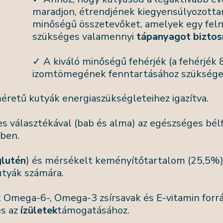
maradjon, étrendjének kiegyensúlyozottan 
minőségű összetevőket, amelyek egy feln
szükséges valamennyi
tápanyagot biztosí
✓ A kiváló minőségű fehérjék (a fehérjék 
izomtömegének fenntartásához szükséges 
éretű kutyák energiaszükségleteihez igazítva.
s választékával (bab és alma) az egészséges bél
ben.
lutén
) és mérsékelt keményítőtartalom (25,5%)
utyák számára.
k Omega-6-, Omega-3 zsírsavak és E-vitamin forr
és az
ízületek
támogatásához.