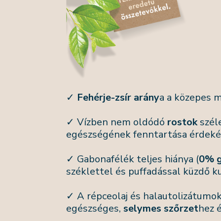
✓
Fehérje-zsír arány
a a közepes m
✓ Vízben nem oldódó
rostok
széle
egészségének fenntartása érdeké
✓ Gabonafélék teljes hiánya (
0% g
széklettel és puffadással küzdő k
✓ A répceolaj és halautolizátumo
egészséges,
selymes szőrzet
hez 