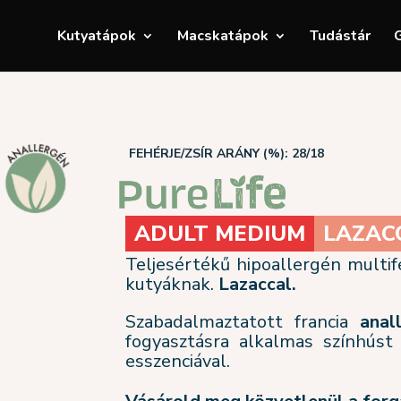
Kutyatápok
Macskatápok
Tudástár
G
FEHÉRJE/ZSÍR ARÁNY (%): 28/18
ADULT MEDIUM
LAZAC
Teljesértékű hipoallergén multif
kutyáknak.
Lazaccal.
Szabadalmaztatott francia
anal
fogyasztásra alkalmas színhúst
esszenciával.