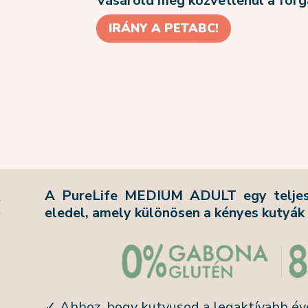
Vásárold meg közvetlenül a for
IRÁNY A PETABC!
A PureLife MEDIUM ADULT egy teljes é
eledel, amely különösen a kényes kutyák
✓ Ahhoz, hogy kutyusod a legaktívabb éve