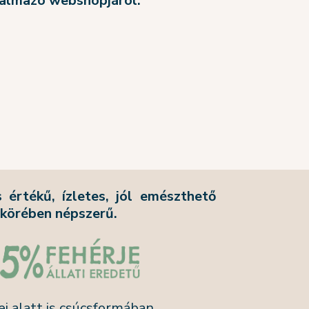
galmazó webshopjáról:
rtékű, ízletes, jól emészthető
 körében népszerű.
i alatt is csúcsformában