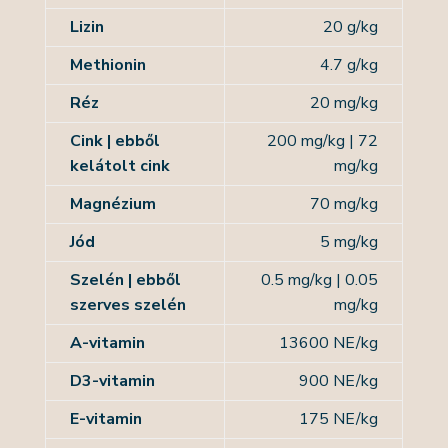
Lizin
20 g/kg
Methionin
4.7 g/kg
Réz
20 mg/kg
Cink | ebből
200 mg/kg
|
72
kelátolt cink
mg/kg
Magnézium
70 mg/kg
Jód
5 mg/kg
Szelén | ebből
0.5 mg/kg
|
0.05
szerves szelén
mg/kg
A-vitamin
13600 NE/kg
D3-vitamin
900 NE/kg
E-vitamin
175 NE/kg