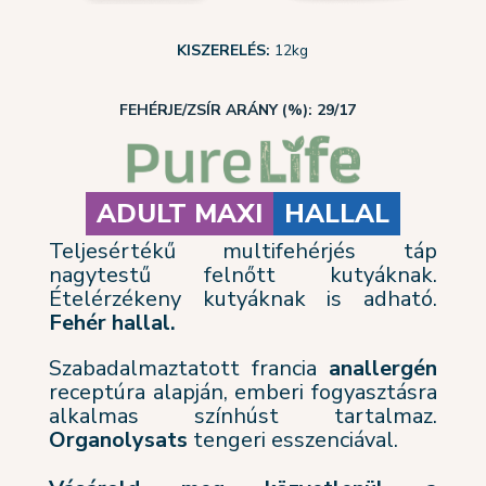
KISZERELÉS:
12
kg
FEHÉRJE/ZSÍR ARÁNY (%): 29/17
ADULT MAXI
HALLAL
Teljesértékű multifehérjés táp
nagytestű felnőtt kutyáknak.
Ételérzékeny kutyáknak is adható.
F
ehér hallal.
Szabadalmaztatott francia
anallergén
receptúra alapján, emberi fogyasztásra
alkalmas színhúst tartalmaz.
Organolysats
tengeri esszenciával.