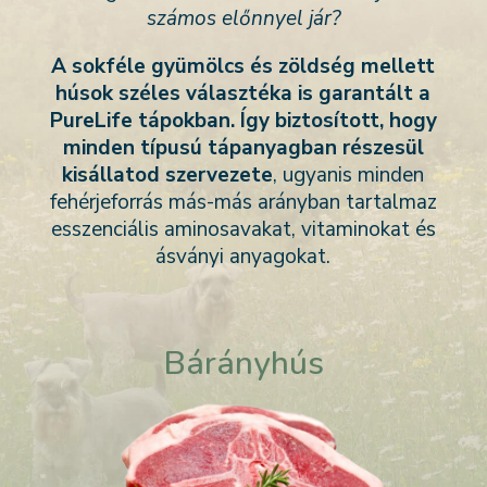
számos előnnyel jár?
A sokféle gyümölcs és zöldség mellett
húsok széles választéka is garantált a
PureLife tápokban. Így biztosított, hogy
minden típusú tápanyagban részesül
kisállatod szervezete
, ugyanis mi
nden
fehérjeforrás más-más arányban tartalmaz
esszenciális aminosavakat, vitaminokat és
ásványi anyagokat.
Bárányhús