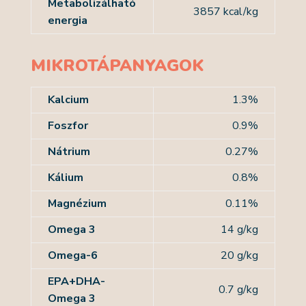
Metabolizálható
3857 kcal/kg
energia
MIKROTÁPANYAGOK
Kalcium
1.3%
Foszfor
0.9%
Nátrium
0.27%
Kálium
0.8%
Magnézium
0.11%
Omega 3
14 g/kg
Omega-6
20 g/kg
EPA+DHA-
0.7 g/kg
Omega 3