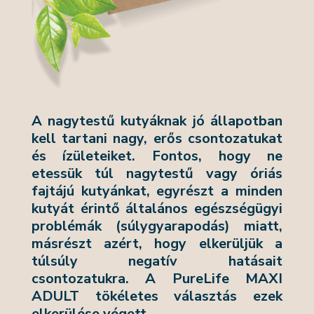
A nagytestű kutyáknak jó állapotban
kell tartani nagy, erős csontozatukat
és ízületeiket. Fontos, hogy ne
etessük túl nagytestű vagy óriás
fajtájú kutyánkat, egyrészt a minden
kutyát érintő általános egészségügyi
problémák (súlygyarapodás) miatt,
másrészt azért, hogy elkerüljük a
túlsúly negatív hatásait
csontozatukra. A PureLife MAXI
ADULT tökéletes választás ezek
elkerülése végett.