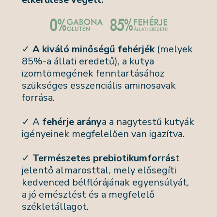
✓
A kiváló minőségű fehérjék
(melyek
85%-a állati eredetű), a kutya
izomtömegének fenntartásához
szükséges esszenciális aminosavak
forrása.
✓ A
fehérje arány
a a nagytestű kutyák
igényeinek megfelelően van igazítva.
✓
Természetes prebiotikumforrás
t
jelentő almarosttal, mely elősegíti
kedvenced bélflórájának egyensúlyát,
a jó emésztést és a megfelelő
székletállagot.