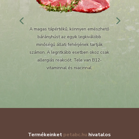
A magas tápértékű, könnyen emészhető
bárányhúst az egyik legkiválóbb
minőségű állati fehérjének tartják
számon. A legritkább esetben okoz csak
allergiás reakciót. Tele van B12-
vitaminnal és niacinnal.
Termékeinket
petabc.hu
hivatalos