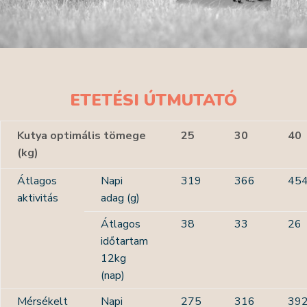
ETETÉSI ÚTMUTATÓ
Kutya optimális tömege
25
30
40
(kg)
Átlagos
Napi
319
366
45
aktivitás
adag (g)
Átlagos
38
33
26
időtartam
12kg
(nap)
Mérsékelt
Napi
275
316
39