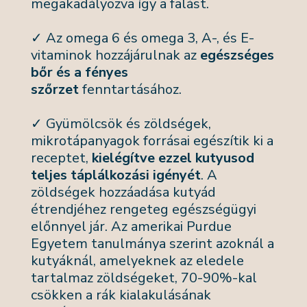
megakadályozva így a falást.
✓ Az omega 6 és omega 3, A-, és E-
vitaminok hozzájárulnak az
egészséges
bőr és a fényes
szőrzet
fenntartásához.
✓ Gyümölcsök és zöldségek,
mikrotápanyagok forrásai egészítik ki a
receptet,
kielégítve ezzel kutyusod
teljes táplálkozási igényét
. A
zöldségek hozzáadása kutyád
étrendjéhez rengeteg egészségügyi
előnnyel jár. Az amerikai Purdue
Egyetem tanulmánya szerint azoknál a
kutyáknál, amelyeknek az eledele
tartalmaz zöldségeket, 70-90%-kal
csökken a rák kialakulásának