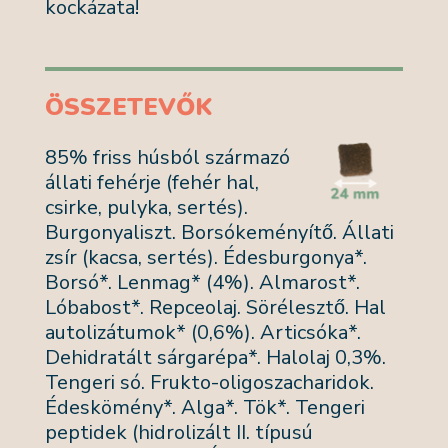
kockázata!
ÖSSZETEVŐK
85% friss húsból származó
állati fehérje (fehér hal,
csirke, pulyka, sertés).
Burgonyaliszt. Borsókeményítő. Állati
zsír (kacsa, sertés). Édesburgonya*.
Borsó*. Lenmag* (4%). Almarost*.
Lóbabost*. Repceolaj. Sörélesztő. Hal
autolizátumok* (0,6%). Articsóka*.
Dehidratált sárgarépa*. Halolaj 0,3%.
Tengeri só. Frukto-oligoszacharidok.
Édeskömény*. Alga*. Tök*. Tengeri
peptidek (hidrolizált II. típusú