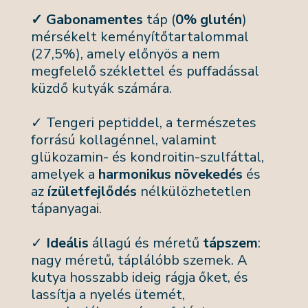
✓ Gabonamentes
táp (
0% glutén
)
mérsékelt keményítőtartalommal
(27,5%), amely előnyös a nem
megfelelő széklettel és puffadással
küzdő kutyák számára.
✓ Tengeri peptiddel, a természetes
forrású kollagénnel, valamint
glükozamin- és kondroitin-szulfáttal,
amelyek a
harmonikus növekedés
és
az
ízületfejlődés
nélkülözhetetlen
tápanyagai.
✓
Ideális
állagú és méretű
tápszem
:
nagy méretű, táplálóbb szemek. A
kutya hosszabb ideig rágja őket, és
lassítja a nyelés ütemét,