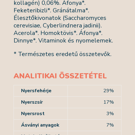
kollagén) 0,06%. Áfonya*.
Feketeribizli*. Gránátalma*.
Élesztőkivonatok (Saccharomyces
cerevisiae, Cyberlindnera jadinii).
Acerola*. Homoktövis*. Áfonya*.
Dinnye*. Vitaminok és nyomelemek.
* Természetes eredetű összetevők.
ANALITIKAI ÖSSZETÉTEL
Nyersfehérje
29%
Nyerszsír
17%
Nyersrost
3%
Ásványi anyagok
7%