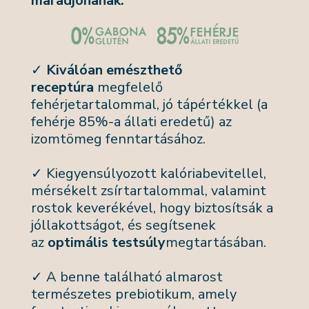
maradjonanak.
✓
Kiválóan emészthető
receptúra
megfelelő
fehérjetartalommal, jó tápértékkel (a
fehérje 85%-a állati eredetű) az
izomtömeg fenntartásához.
✓ Kiegyensúlyozott kalóriabevitellel,
mérsékelt zsírtartalommal, valamint
rostok keverékével, hogy biztosítsák a
jóllakottságot, és segítsenek
az
optimális testsúly
megtartásában.
✓ A benne található almarost
természetes prebiotikum, amely