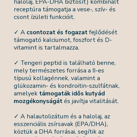
halolaj, EPA-DHA biztosít) kombinált
receptúra támogatja a vese-, szív- és
csont ízületi funkcióit.
✓ A
csontozat és fogazat
fejlődését
támogató kalciumot, foszfort és D-
vitamint is tartalmazza.
✓ Tengeri peptid is található benne,
mely természetes forrása a II-es
típusú kollagénnek, valamint a
glükozamin- és kondroitin-szulfátnak,
amelyek
támogaták idős kutyád
mozgékonyságát
és javítja vitalitását.
✓ A halautolizátum és a halolaj, az
esszenciális zsírsavak (EPA/DHA),
köztük a DHA forrásai, segítik az