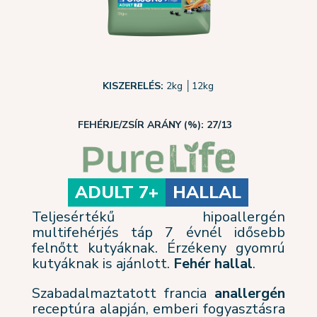
KISZERELÉS:
2kg
│
12kg
FEHÉRJE/ZSÍR ARÁNY (%): 27/13
ADULT 7+
HALLAL
Teljesértékű hipoallergén
multifehérjés táp 7 évnél idősebb
felnőtt kutyáknak. Érzékeny gyomrú
kutyáknak is ajánlott.
F
ehér hallal
.
Szabadalmaztatott francia
anallergén
receptúra alapján, emberi fogyasztásra