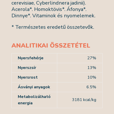
cerevisiae, Cyberlindnera jadinii).
Acerola*. Homoktövis*. Áfonya*.
Dinnye*. Vitaminok és nyomelemek.
* Természetes eredetű összetevők.
ANALITIKAI ÖSSZETÉTEL
Nyersfehérje
27%
Nyerszsír
13%
Nyersrost
10%
Ásványi anyagok
6.5%
Metabolizálható
3181 kcal/kg
energia