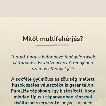
Mitől multifehérjés?
Tudtad, hogy a különböző fehérjeforrások
váltogatása kiskedvencünk étrendjében
számos előnnyel jár?
A sokféle gyümölcs és zöldség mellett
húsok széles választéka is garantált a
PureLife tápokban. Így biztosított, hogy
minden típusú tápanyagban részesül
kisállatod szervezete
, ugyanis mi
nden