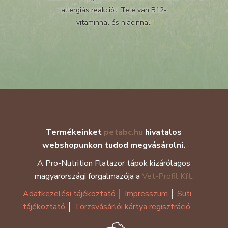
allergiás reakciót. Tele van B12-
vitaminnal és niacinnal.
Termékeinket
petabc.hu
hivatalos
webshopunkon tudod megvásárolni.
A Pro-Nutrition Flatazor tápok kizárólagos
magyarországi forgalmazója a
Vet-Profil Kft
.
Adatkezelési tájékoztató
│
Impresszum
│
Süti
tájékoztató
│
Törzsvásárlói kártya regisztráció