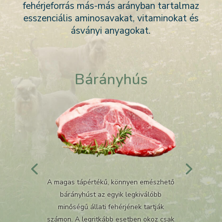
fehérjeforrás más-más arányban tartalmaz
esszenciális aminosavakat, vitaminokat és
ásványi anyagokat.
Bárányhús
A magas tápértékű, könnyen emészhető
bárányhúst az egyik legkiválóbb
minőségű állati fehérjének tartják
számon. A legritkább esetben okoz csak