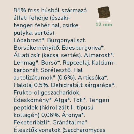
85% friss húsból származó
állati fehérje (északi-
tengeri fehér hal, csirke,
pulyka, sertés).
Lóbabrost*. Burgonyaliszt.
Borsókeményítő. Édesburgonya*.
Állati zsír (kacsa, sertés). Almarost*.
Lenmag*. Borsó*. Repceolaj. Kalcium-
karbonát. Sörélesztő. Hal
autolizátumok* (0,6%). Articsóka*.
Halolaj 0,5%. Dehidratált sárgarépa*.
Frukto-oligoszacharidok.
Édeskömény*. Alga*. Tök*. Tengeri
peptidek (hidrolizált II. típusú
kollagén) 0,06%. Áfonya*.
Feketeribizli*. Gránátalma*.
Élesztőkivonatok (Saccharomyces