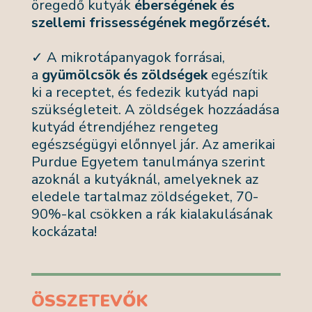
öregedő kutyák
éberségének és
szellemi frissességének megőrzését.
✓ A mikrotápanyagok forrásai,
a
gyümölcsök és zöldségek
egészítik
ki a receptet, és fedezik kutyád napi
szükségleteit. A zöldségek hozzáadása
kutyád étrendjéhez rengeteg
egészségügyi előnnyel jár. Az amerikai
Purdue Egyetem tanulmánya szerint
azoknál a kutyáknál, amelyeknek az
eledele tartalmaz zöldségeket, 70-
90%-kal csökken a rák kialakulásának
kockázata!
ÖSSZETEVŐK