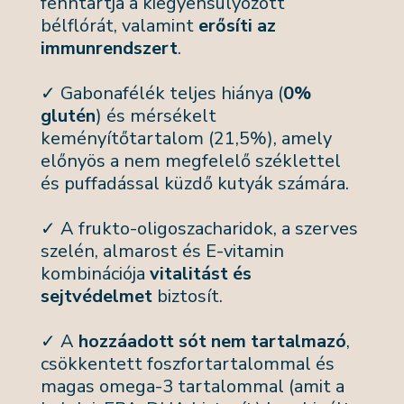
fenntartja a kiegyensúlyozott
bélflórát, valamint
erősíti az
immunrendszert
.
✓ Gabonafélék teljes hiánya (
0%
glutén
) és mérsékelt
keményítőtartalom (21,5%), amely
előnyös a nem megfelelő széklettel
és puffadással küzdő kutyák számára.
✓ A frukto-oligoszacharidok, a szerves
szelén, almarost és E-vitamin
kombinációja
vitalitást és
sejtvédelmet
biztosít.
✓ A
hozzáadott sót nem tartalmazó
,
csökkentett foszfortartalommal és
magas omega-3 tartalommal (amit a