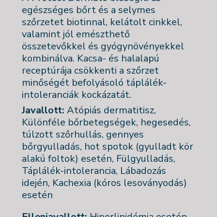
egészséges bőrt és a selymes
szőrzetet biotinnal, kelátolt cinkkel,
valamint jól emészthető
összetevőkkel és gyógynövényekkel
kombinálva. Kacsa- és halalapú
receptúrája csökkenti a szőrzet
minőségét befolyásoló táplálék-
intoleranciák kockázatát.
Javallott:
Atópiás dermatitisz,
Különféle bőrbetegségek, hegesedés,
túlzott szőrhullás, gennyes
bőrgyulladás, hot spotok (gyulladt kör
alakú foltok) esetén, Fülgyulladás,
Táplálék-intolerancia, Lábadozás
idején, Kachexia (kóros lesoványodás)
esetén
Ellenjavallott:
Hiperlipidémia esetén,