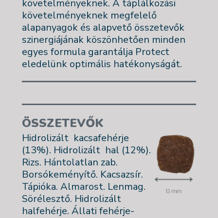
követelményeknek. A táplálkozási
követelményeknek megfelelő
alapanyagok és alapvető összetevők
szinergiájának köszönhetően minden
egyes formula garantálja Protect
eledelünk optimális hatékonyságát.
ÖSSZETEVŐK
Hidrolizált kacsafehérje
(13%). Hidrolizált hal (12%).
Rizs. Hántolatlan zab.
Borsókeményítő. Kacsazsír.
Tápióka. Almarost. Lenmag.
Sörélesztő. Hidrolizált
halfehérje. Állati fehérje-