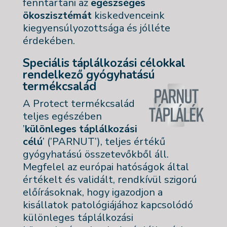
fenntartani az
e
gészséges
ökoszisztémát
kiskedvenceink
kiegyensúlyozottsága és jólléte
érdekében.
Speciális táplálkozási célokkal
rendelkező gyógyhatású
termékcsalád
A Protect termékcsalád
teljes egészében
’
különleges táplálkozási
célú
’ (’PARNUT’), teljes értékű
gyógyhatású összetevőkből áll.
Megfelel az európai hatóságok által
értékelt és validált, rendkívül szigorú
előírásoknak, hogy igazodjon a
kisállatok patológiájához kapcsolódó
különleges táplálkozási