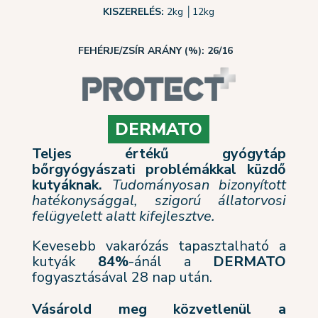
KISZERELÉS:
2kg
│
12kg
FEHÉRJE/ZSÍR ARÁNY (%): 26/16
DERMATO
Teljes értékű gyógytáp
bőrgyógyászati problémákkal küzdő
kutyáknak.
Tudományosan bizonyított
hatékonysággal, szigorú állatorvosi
felügyelett alatt kifejlesztve.
Kevesebb vakarózás tapasztalható a
kutyák
84%
-ánál a
DERMATO
fogyasztásával 28 nap után.
Vásárold meg közvetlenül a