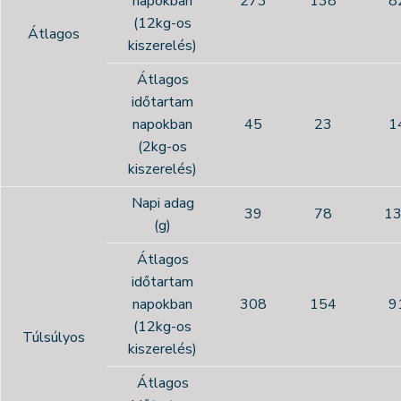
napokban
273
138
8
(12kg-os
Átlagos
kiszerelés)
Átlagos
időtartam
napokban
45
23
1
(2kg-os
kiszerelés)
Napi adag
39
78
1
(g)
Átlagos
időtartam
napokban
308
154
9
(12kg-os
Túlsúlyos
kiszerelés)
Átlagos