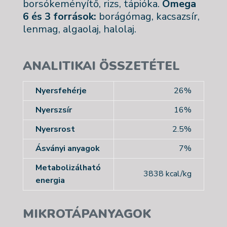
borsókeményítő, rizs, tápióka.
Omega
6 és 3 források:
borágómag, kacsazsír,
lenmag, algaolaj, halolaj.
ANALITIKAI ÖSSZETÉTEL
Nyersfehérje
26%
Nyerszsír
16%
Nyersrost
2.5%
Ásványi anyagok
7%
Metabolizálható
3838 kcal/kg
energia
MIKROTÁPANYAGOK