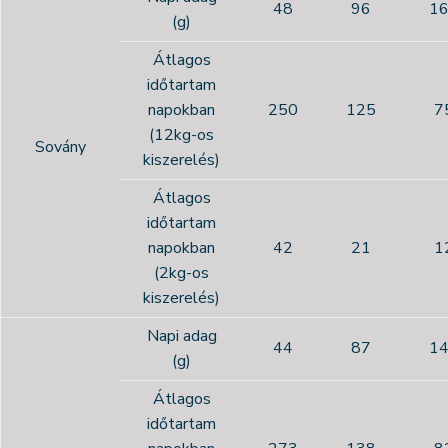
48
96
1
(g)
Átlagos
időtartam
napokban
250
125
7
(12kg-os
Sovány
kiszerelés)
Átlagos
időtartam
napokban
42
21
1
(2kg-os
kiszerelés)
Napi adag
44
87
1
(g)
Átlagos
időtartam