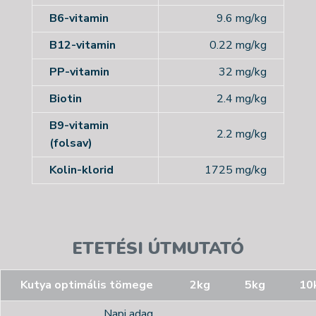
B6-vitamin
9.6 mg/kg
B12-vitamin
0.22 mg/kg
PP-vitamin
32 mg/kg
Biotin
2.4 mg/kg
B9-vitamin
2.2 mg/kg
(folsav)
Kolin-klorid
1725 mg/kg
ETETÉSI ÚTMUTATÓ
Kutya optimális tömege
2kg
5kg
10
Napi adag