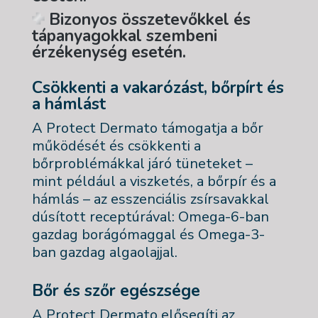
Bizonyos összetevőkkel és
tápanyagokkal szembeni
érzékenység esetén.
Csökkenti a vakarózást, bőrpírt és
a hámlást
A Protect Dermato támogatja a bőr
működését és csökkenti a
bőrproblémákkal járó tüneteket –
mint például a viszketés, a bőrpír és a
hámlás – az esszenciális zsírsavakkal
dúsított receptúrával: Omega-6-ban
gazdag borágómaggal és Omega-3-
ban gazdag algaolajjal.
Bőr és szőr egészsége
A Protect Dermato elősegíti az