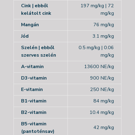
Cink | ebből
197 mg/kg
|
72
kelátolt cink
mg/kg
Mangán
76 mg/kg
Jód
3.1 mg/kg
Szelén | ebből
0.5 mg/kg | 0.06
szerves szelén
mg/kg
A-vitamin
13600 NE/kg
D3-vitamin
900 NE/kg
E-vitamin
250 NE/kg
B1-vitamin
84 mg/kg
B2-vitamin
10.4 mg/kg
B5-vitamin
42 mg/kg
(pantoténsav)