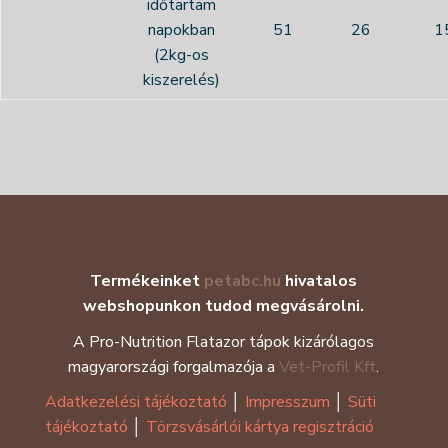
időtartam
napokban
51
26
1
(2kg-os
kiszerelés)
Termékeinket
petabc.hu
hivatalos
webshopunkon tudod megvásárolni.
A Pro-Nutrition Flatazor tápok kizárólagos
magyarországi forgalmazója a
Vet-Profil Kft
.
Adatkezelési tájékoztató
│
Impresszum
│
Süti
tájékoztató
│
Törzsvásárlói kártya regisztráció