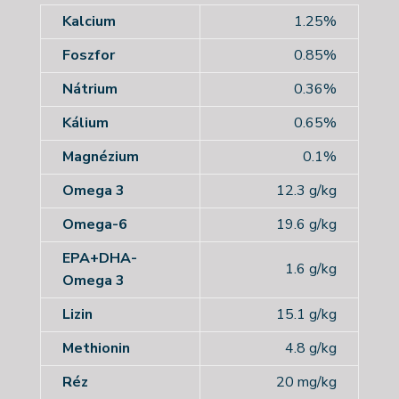
Kalcium
1.25%
Foszfor
0.85%
Nátrium
0.36%
Kálium
0.65%
Magnézium
0.1%
Omega 3
12.3 g/kg
Omega-6
19.6 g/kg
EPA+DHA-
1.6 g/kg
Omega 3
Lizin
15.1 g/kg
Methionin
4.8 g/kg
Réz
20 mg/kg