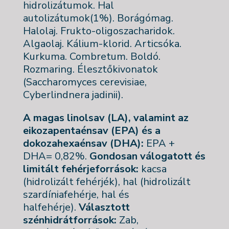
hidrolizátumok. Hal
autolizátumok(1%). Borágómag.
Halolaj. Frukto-oligoszacharidok.
Algaolaj. Kálium-klorid. Articsóka.
Kurkuma. Combretum. Boldó.
Rozmaring. Élesztőkivonatok
(Saccharomyces cerevisiae,
Cyberlindnera jadinii).
A magas linolsav (LA), valamint az
eikozapentaénsav (EPA) és a
dokozahexaénsav (DHA):
EPA +
DHA= 0,82%.
Gondosan válogatott és
limitált fehérjeforrások:
kacsa
(hidrolizált fehérjék), hal (hidrolizált
szardíniafehérje, hal és
halfehérje).
Választott
szénhidrátforrások:
Zab,