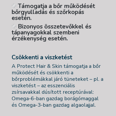
Támogatja a bőr működését
bőrgyulladás és szőrkopás
esetén.
Bizonyos összetevőkkel és
tápanyagokkal szembeni
érzékenység esetén.
Csökkenti a viszketést
A Protect Hair & Skin támogatja a bőr
működését és csökkenti a
bőrproblémákkal járó tüneteket – pl. a
viszketést – az esszenciális
zsírsavakkal dúsított receptúrával:
Omega-6-ban gazdag borágómaggal
és Omega-3-ban gazdag algaolajjal.