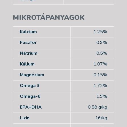
MIKROTÁPANYAGOK
Kalcium
1.25%
Foszfor
0.9%
Nátrium
0.5%
Kálium
1.07%
Magnézium
0.15%
Omega 3
1.72%
Omega-6
1.9%
EPA+DHA
0.58 g/kg
Lizin
16/kg