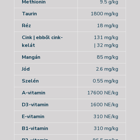
Methionin
9.5 g/kg
Taurin
1800 mg/kg
Réz
18 mg/kg
Cink | ebből cink-
131 mg/kg
kelát
|
32 mg/kg
Mangán
85 mg/kg
Jód
2.6 mg/kg
Szelén
0.55 mg/kg
A-vitamin
17600 NE/kg
D3-vitamin
1600 NE/kg
E-vitamin
310 NE/kg
B1-vitamin
310 mg/kg