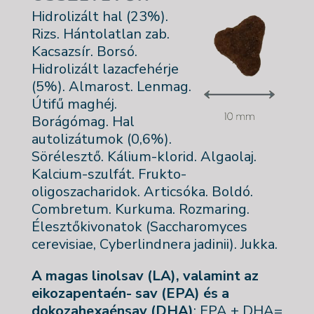
Hidrolizált hal (23%).
Rizs. Hántolatlan zab.
Kacsazsír. Borsó.
Hidrolizált lazacfehérje
(5%). Almarost. Lenmag.
Útifű maghéj.
Borágómag. Hal
autolizátumok (0,6%).
Sörélesztő. Kálium-klorid. Algaolaj.
Kalcium-szulfát. Frukto-
oligoszacharidok. Articsóka. Boldó.
Combretum. Kurkuma. Rozmaring.
Élesztőkivonatok (Saccharomyces
cerevisiae, Cyberlindnera jadinii). Jukka.
A magas linolsav (LA), valamint az
eikozapentaén- sav (EPA) és a
dokozahexaénsav (DHA)
: EPA + DHA=