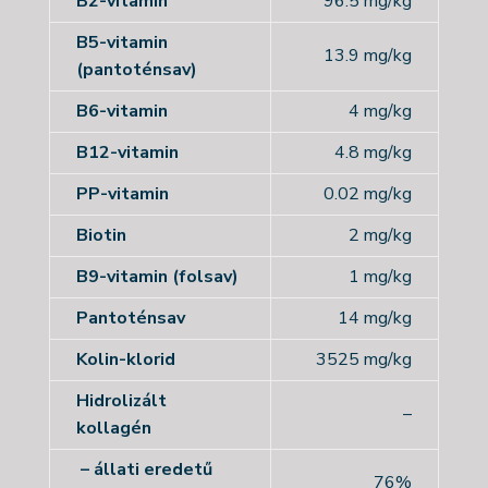
B2-vitamin
96.5 mg/kg
B5-vitamin
13.9 mg/kg
(pantoténsav)
B6-vitamin
4 mg/kg
B12-vitamin
4.8 mg/kg
PP-vitamin
0.02 mg/kg
Biotin
2 mg/kg
B9-vitamin (folsav)
1 mg/kg
Pantoténsav
14 mg/kg
Kolin-klorid
3525 mg/kg
Hidrolizált
–
kollagén
– állati eredetű
76%