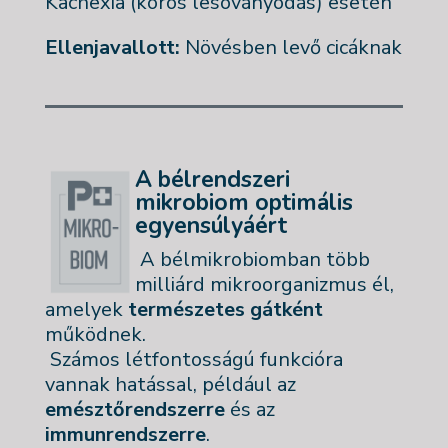
Kachexia (kóros lesoványodás) esetén
Ellenjavallott:
Növésben levő cicáknak
A bélrendszeri
mikrobiom optimális
egyensúlyáért
A bélmikrobiomban több
milliárd mikroorganizmus él,
amelyek
természetes gátként
működnek.
Számos létfontosságú funkcióra
vannak hatással, például az
emésztőrendszerre
és az
immunrendszerre
.