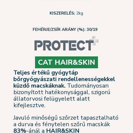
KISZERELÉS:
2kg
FEHÉRJE/ZSÍR ARÁNY (%): 30/19
CAT HAIR&SKIN
Teljes értékű gyógytáp
bőrgyógyászati rendellenességekkel
küzdő macskáknak.
Tudományosan
bizonyított hatékonysággal, szigorú
állatorvosi felügyelett alatt
kifejlesztve.
Javuló minőségű szőrzet tapasztalható
a durva és fénytelen szőrű macskák
83%
-ánál a
HAIR&SKIN