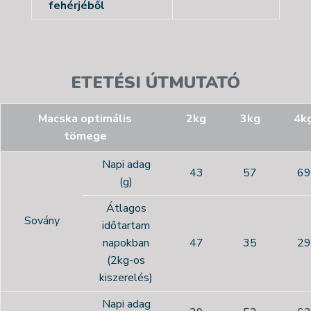
fehérjéből
ETETÉSI ÚTMUTATÓ
Macska optimális
2kg
3kg
4k
tömege
Napi adag
43
57
69
(g)
Átlagos
Sovány
időtartam
napokban
47
35
29
(2kg-os
kiszerelés)
Napi adag