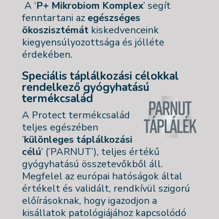
A ‘
P+ Mikrobiom Komplex
’ segít
fenntartani az
e
gészséges
ökoszisztémát
kiskedvenceink
kiegyensúlyozottsága és jólléte
érdekében.
Speciális táplálkozási célokkal
rendelkező gyógyhatású
termékcsalád
A Protect termékcsalád
teljes egészében
’
különleges táplálkozási
célú
’ (’PARNUT’), teljes értékű
gyógyhatású összetevőkből áll.
Megfelel az európai hatóságok által
értékelt és validált, rendkívül szigorú
előírásoknak, hogy igazodjon a
kisállatok patológiájához kapcsolódó