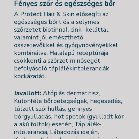
Fényes szőr és egészséges bőr
A Protect Hair & Skin elősegíti az
egészséges bőrt és a selymes
szőrzetet biotinnal, cink- keláttal,
valamint jól emészthető
összetevőkkel és gyógynövényekkel
kombinálva. Halalapú receptúrája
csökkenti a szőrzet minőségét
befolyásoló táplálékintoleranciák
kockázatát.
Javallott:
Atópiás dermatitisz,
Különféle bőrbetegségek, hegesedés,
túlzott szőrhullás, gennyes
bőrgyulladás, hot spotok (gyulladt kör
alakú foltok) esetén, Táplálék-
intolerancia, Lábadozás idején,