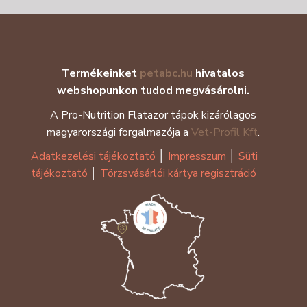
Termékeinket
petabc.hu
hivatalos
webshopunkon tudod megvásárolni.
A Pro-Nutrition Flatazor tápok kizárólagos
magyarországi forgalmazója a
Vet-Profil Kft
.
Adatkezelési tájékoztató
│
Impresszum
│
Süti
tájékoztató
│
Törzsvásárlói kártya regisztráció