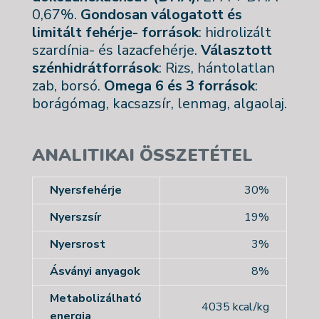
0,67%.
Gondosan válogatott és
limitált fehérje- források
: hidrolizált
szardínia- és lazacfehérje.
Választott
szénhidrátforrások
: Rizs, hántolatlan
zab, borsó.
Omega 6 és 3 források
:
borágómag, kacsazsír, lenmag, algaolaj.
ANALITIKAI ÖSSZETÉTEL
Nyersfehérje
30%
Nyerszsír
19%
Nyersrost
3%
Ásványi anyagok
8%
Metabolizálható
4035 kcal/kg
energia