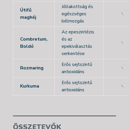
Jóllakottság és
Útifű
egészséges
maghéj
bélmozgás
Az epeszintézis
Combretum,
és az
Boldó
epekiválasztás
serkentése
Erős sejtszintű
Rozmaring
antioxidáns
Erős sejtszintű
Kurkuma
antioxidáns
ÖSSZETEVŐK