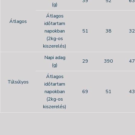
39
52
63
(g)
Átlagos
Átlagos
időtartam
napokban
51
38
32
(2kg-os
kiszerelés)
Napi adag
29
390
47
(g)
Átlagos
Túlsúlyos
időtartam
napokban
69
51
43
(2kg-os
kiszerelés)