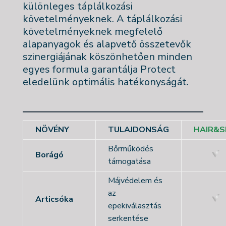
különleges táplálkozási
követelményeknek. A táplálkozási
követelményeknek megfelelő
alapanyagok és alapvető összetevők
szinergiájának köszönhetően minden
egyes formula garantálja Protect
eledelünk optimális hatékonyságát.
NÖVÉNY
TULAJDONSÁG
HAIR&S
Bőrműködés
Borágó
támogatása
Májvédelem és
az
Articsóka
epekiválasztás
serkentése