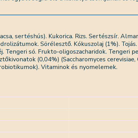
kacsa, sertéshús). Kukorica. Rizs. Sertészsír. Alm
drolizátumok. Sörélesztő. Kókuszolaj (1%). Tojás
j. Tengeri só. Frukto-oligoszacharidok. Tengeri pept
esztőkivonatok (0,04%) (Saccharomyces cerevisiae, 
robiotikumok). Vitaminok és nyomelemek.