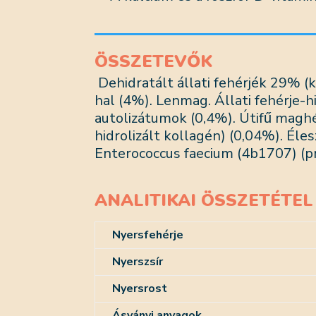
ÖSSZETEVŐK
Dehidratált állati fehérjék 29% (
hal (4%). Lenmag. Állati fehérje-hi
autolizátumok (0,4%). Útifű maghé
hidrolizált kollagén) (0,04%). Él
Enterococcus faecium (4b1707) (p
ANALITIKAI ÖSSZETÉTEL
Nyersfehérje
Nyerszsír
Nyersrost
Ásványi anyagok