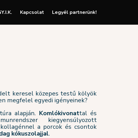
Y.I.K.
Kapcsolat
Legyél partnerünk!
delt keresel közepes testű kölyök
en megfelel egyedi igényeinek?
túra alapján.
Komlókivonat
tal és
nrendszer kiegyensúlyozott
i kollagénnel a porcok és csontok
dag kókuszolajjal
.