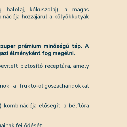
halolaj, kókuszolaj), a magas
ciója hozzájárul a kölyökkutyák
 szuper prémium minőségű táp. A
gazi élményként fog megélni.
vitelt biztosító receptúra, amely
ok a frukto-oligoszacharidokkal
kombinációja elősegíti a bélflóra
gainak fejlődését.