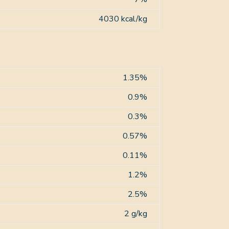
4030 kcal/kg
1.35%
0.9%
0.3%
0.57%
0.11%
1.2%
2.5%
2 g/kg