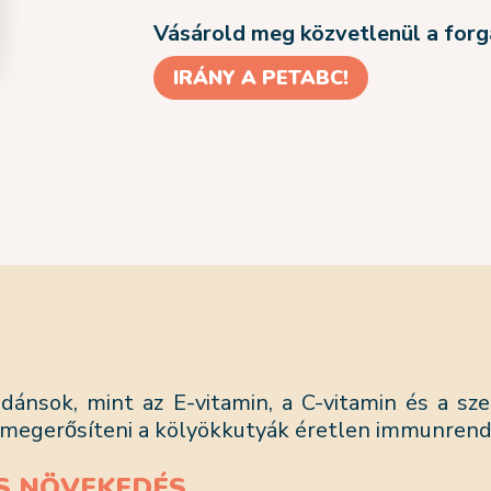
Vásárold meg közvetlenül a for
IRÁNY A PETABC!
dánsok, mint az E-vitamin, a C-vitamin és a szel
́t megerősíteni a kölyökkutyák éretlen immunrend
S NÖVEKEDÉS