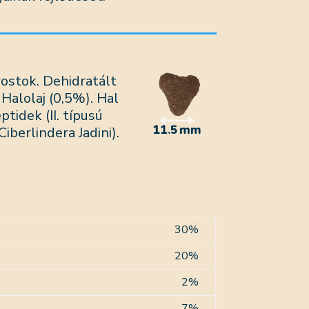
arostok. Dehidratált
. Halolaj (0,5%). Hal
idek (II. típusú
Ciberlindera Jadini).
30%
20%
2%
7%