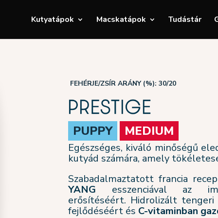
Kutyatápok
Macskatápok
Tudástár
G
FEHÉRJE/ZSÍR ARÁNY (%): 30/20
PUPPY
MEDIUM
Egészséges, kiváló minőségű ele
kutyád számára, amely tökéletes
Szabadalmaztatott francia recep
YANG
esszenciával az immu
erősítéséért. Hidrolizált tenger
fejlődéséért és
C-vitaminban gaz