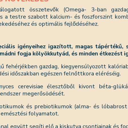
logatott összetevők (Omega- 3-ban gazdag 
s a testre szabott kalcium- és foszforszint kombiná
kedéséhez és optimális fejlődéséhez.
ciális igényeihez igazított, magas tápértékű,
 imádni fogja kölyökkutyád, és minden étkezést i
ű fehérjékben gazdag, kiegyensúlyozott kalóriabe
dési időszakban egészen
felnőttkora eléréséig.
ces cerevisiae élesztőből kivont béta-glükán
rendszer megerősödését.
otikumok és prebiotikumok (alma- és lóbabrost) 
 emésztési folyamatot.
nal együtt segíti elő a kiskutya csontjainak és fo