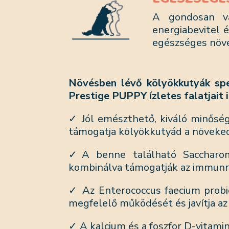
A gondosan vá
energiabevitel é
egészséges növe
Növésben lévő kölyökkutyák spe
Prestige PUPPY ízletes falatjait
✓ Jól emészthető, kiváló minőség
támogatja kölyökkutyád a növeke
✓
A benne található Saccharomy
kombinálva támogatják az immun
✓
Az Enterococcus faecium probi
megfelelő működését és javítja az
✓ A kalcium és a foszfor D-vitamin