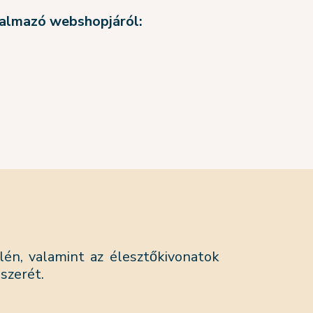
galmazó webshopjáról:
én, valamint az élesztőkivonatok
szerét.