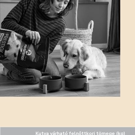
Kutya várható felnőttkori tömege (kg)