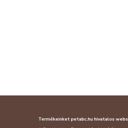
Termékeinke
t
petabc.hu
hivatalos web