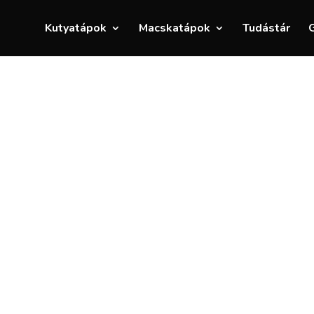
Kutyatápok
Macskatápok
Tudástár
G