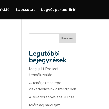
Y.I.K.
Kapcsolat
Legyél partnerünk!
Keresés
Legutóbbi
bejegyzések
Megújult Protect
termékcsalád
A fehérjék szerepe
kiskedvenceink étrendjében
A sikeres tápváltás kulcsa
Miért adj halolajat