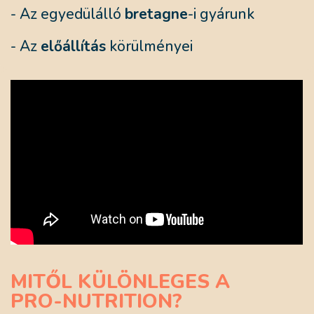
- Az egyedülálló
bretagne
-i gyárunk
- Az
előállítás
körülményei
MITŐL KÜLÖNLEGES A
PRO-NUTRITION?