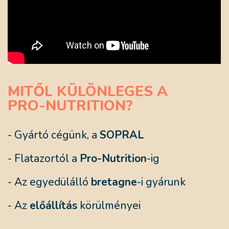
MITŐL KÜLÖNLEGES A
PRO-NUTRITION?
- Gyártó cégünk, a
SOPRAL
- Flatazortól a
Pro-Nutrition
-ig
- Az egyedülálló
bretagne
-i gyárunk
- Az
előállítás
körülményei