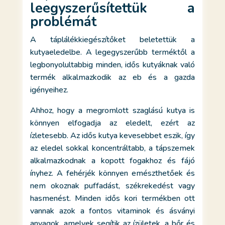
leegyszerűsítettük a
problémát
A táplálékkiegészítőket beletettük a
kutyaeledelbe. A legegyszerűbb terméktől a
legbonyolultabbig minden, idős kutyáknak való
termék alkalmazkodik az eb és a gazda
igényeihez.
Ahhoz, hogy a megromlott szaglású kutya is
könnyen elfogadja az eledelt, ezért az
ízletesebb. Az idős kutya kevesebbet eszik, így
az eledel sokkal koncentráltabb, a tápszemek
alkalmazkodnak a kopott fogakhoz és fájó
ínyhez. A fehérjék könnyen emészthetőek és
nem okoznak puffadást, székrekedést vagy
hasmenést. Minden idős kori termékben ott
vannak azok a fontos vitaminok és ásványi
anyagok, amelyek segítik az ízületek, a bőr és