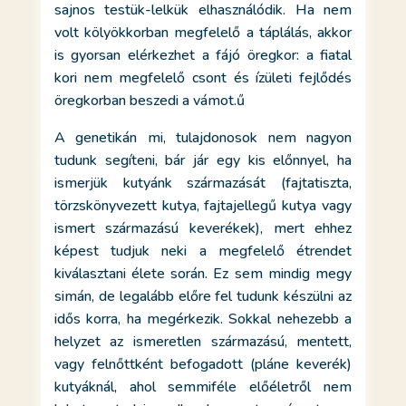
sajnos testük-lelkük elhasználódik. Ha nem
volt kölyökkorban megfelelő a táplálás, akkor
is gyorsan elérkezhet a fájó öregkor: a fiatal
kori nem megfelelő csont és ízületi fejlődés
öregkorban beszedi a vámot.ű
A genetikán mi, tulajdonosok nem nagyon
tudunk segíteni, bár jár egy kis előnnyel, ha
ismerjük kutyánk származását (fajtatiszta,
törzskönyvezett kutya, fajtajellegű kutya vagy
ismert származású keverékek), mert ehhez
képest tudjuk neki a megfelelő étrendet
kiválasztani élete során. Ez sem mindig megy
simán, de legalább előre fel tudunk készülni az
idős korra, ha megérkezik. Sokkal nehezebb a
helyzet az ismeretlen származású, mentett,
vagy felnőttként befogadott (pláne keverék)
kutyáknál, ahol semmiféle előéletről nem