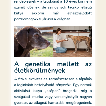
rendelkeznek – a tacskónál a 10 éves kor nem
számít idősnek, de sajnos sok tacskó jellegű
kutya ekkorra már elhasználódott
porckorongokkal jár-kel a világban.
A genetika mellett az
életkörülmények
A fizikai aktivitás és természetesen a táplálás
a leginkább befolyásoló tényezők. Egy normál
aktivitású kutya „szépen” öregszik, míg a
szolgálati, munka vagy versenykutyák nagyon
gyorsan, az átlagnál hamarabb megöregednek,