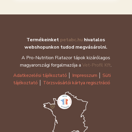
Termékeinket
petabc.hu
hivatalos
webshopunkon tudod megvásárolni.
A Pro-Nutrition Flatazor tápok kizárólagos
magyarországi forgalmazója a
Vet-Profil Kft
.
Adatkezelési tájékoztató
│
Impresszum
│
Süti
tájékoztató
│
Törzsvásárlói kártya regisztráció