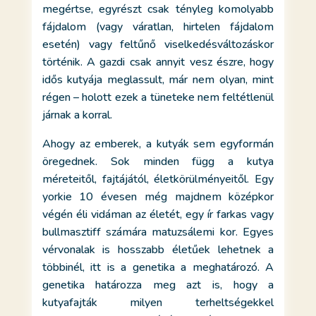
megértse, egyrészt csak tényleg komolyabb
fájdalom (vagy váratlan, hirtelen fájdalom
esetén) vagy feltűnő viselkedésváltozáskor
történik. A gazdi csak annyit vesz észre, hogy
idős kutyája meglassult, már nem olyan, mint
régen – holott ezek a tüneteke nem feltétlenül
járnak a korral.
Ahogy az emberek, a kutyák sem egyformán
öregednek. Sok minden függ a kutya
méreteitől, fajtájától, életkörülményeitől. Egy
yorkie 10 évesen még majdnem középkor
végén éli vidáman az életét, egy ír farkas vagy
bullmasztiff számára matuzsálemi kor. Egyes
vérvonalak is hosszabb életűek lehetnek a
többinél, itt is a genetika a meghatározó. A
genetika határozza meg azt is, hogy a
kutyafajták milyen terheltségekkel