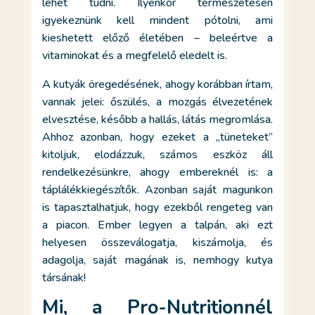
lehet tudni. Ilyenkor természetesen
igyekeznünk kell mindent pótolni, ami
kieshetett előző életében – beleértve a
vitaminokat és a megfelelő eledelt is.
A kutyák öregedésének, ahogy korábban írtam,
vannak jelei: őszülés, a mozgás élvezetének
elvesztése, később a hallás, látás megromlása.
Ahhoz azonban, hogy ezeket a „tüneteket”
kitoljuk, elodázzuk, számos eszköz áll
rendelkezésünkre, ahogy embereknél is: a
táplálékkiegészítők. Azonban saját magunkon
is tapasztalhatjuk, hogy ezekből rengeteg van
a piacon. Ember legyen a talpán, aki ezt
helyesen összeválogatja, kiszámolja, és
adagolja, saját magának is, nemhogy kutya
társának!
Mi, a Pro-Nutritionnél