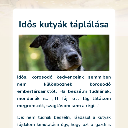
Idős kutyák táplálása
Idős, korosodó kedvenceink semmiben
nem különböznek korosodó
embertársainktól. Ha beszélni tudnának,
mondanák is: „itt fáj, ott fáj, látásom
megromlott, szaglásom sem a régi…”
De: nem tudnak beszélni, ráadásul a kutyák
fájdalom kimutatása úgy, hogy azt a gazdi is